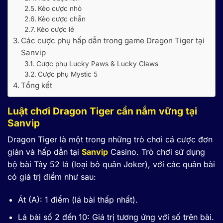
Kèo cược nhỏ
Kèo cược chẵn
Kèo cược lẻ
Các cược phụ hấp dẫn trong game Dragon Tiger tại
Sanvip
Cược phụ Lucky Paws & Lucky Claws
Cược phụ Mystic 5
Tổng kết
Luật chơi Dragon Tiger cần nắm vững tại
Sanvip
Dragon Tiger là một trong những trò chơi cá cược đơn
giản và hấp dẫn tại
Sanvip
Casino. Trò chơi sử dụng
bộ bài Tây 52 lá (loại bỏ quân Joker), với các quân bài
có giá trị điểm như sau:
Át (A): 1 điểm (lá bài thấp nhất).
Lá bài số 2 đến 10: Giá trị tương ứng với số trên bài.