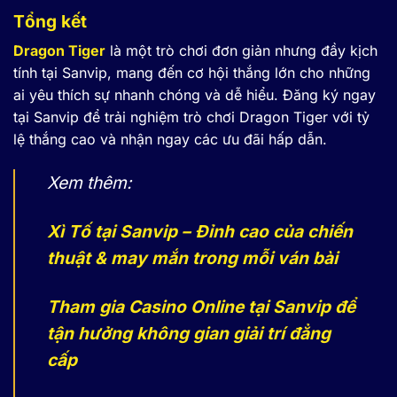
Tổng kết
Dragon Tiger
là một trò chơi đơn giản nhưng đầy kịch
tính tại Sanvip, mang đến cơ hội thắng lớn cho những
ai yêu thích sự nhanh chóng và dễ hiểu. Đăng ký ngay
tại Sanvip để trải nghiệm trò chơi Dragon Tiger với tỷ
lệ thắng cao và nhận ngay các ưu đãi hấp dẫn.
Xem thêm:
Xì Tố tại Sanvip – Đỉnh cao của chiến
thuật & may mắn trong mỗi ván bài
Tham gia Casino Online tại Sanvip để
tận hưởng không gian giải trí đẳng
cấp