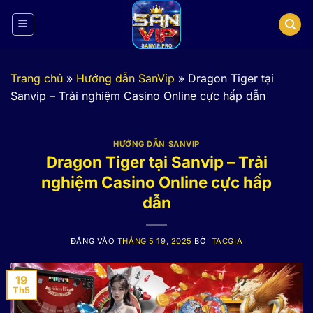
Bỏ
qua
nội
dung
Trang chủ
»
Hướng dẫn SanVip
»
Dragon Tiger tại
Sanvip – Trải nghiệm Casino Online cực hấp dẫn
HƯỚNG DẪN SANVIP
Dragon Tiger tại Sanvip – Trải
nghiệm Casino Online cực hấp
dẫn
ĐĂNG VÀO
THÁNG 5 19, 2025
BỞI
TACGIA
19
Th5