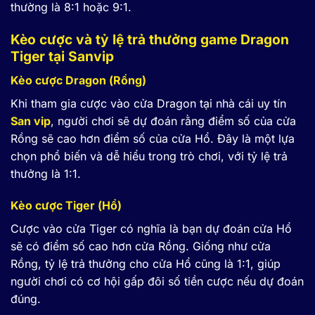
thường là 8:1 hoặc 9:1.
Kèo cược và tỷ lệ trả thưởng game Dragon
Tiger tại Sanvip
Kèo cược Dragon (Rồng)
Khi tham gia cược vào cửa Dragon tại nhà cái uy tín
San vip
, người chơi sẽ dự đoán rằng điểm số của cửa
Rồng sẽ cao hơn điểm số của cửa Hổ. Đây là một lựa
chọn phổ biến và dễ hiểu trong trò chơi, với tỷ lệ trả
thưởng là 1:1.
Kèo cược Tiger (Hổ)
Cược vào cửa Tiger có nghĩa là bạn dự đoán cửa Hổ
sẽ có điểm số cao hơn cửa Rồng. Giống như cửa
Rồng, tỷ lệ trả thưởng cho cửa Hổ cũng là 1:1, giúp
người chơi có cơ hội gấp đôi số tiền cược nếu dự đoán
đúng.