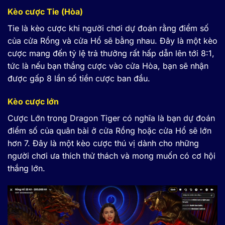
Kèo cược Tie (Hòa)
Tie là kèo cược khi người chơi dự đoán rằng điểm số
của cửa Rồng và cửa Hổ sẽ bằng nhau. Đây là một kèo
cược mang đến tỷ lệ trả thưởng rất hấp dẫn lên tới 8:1,
tức là nếu bạn thắng cược vào cửa Hòa, bạn sẽ nhận
được gấp 8 lần số tiền cược ban đầu.
Kèo cược lớn
Cược Lớn trong Dragon Tiger có nghĩa là bạn dự đoán
điểm số của quân bài ở cửa Rồng hoặc cửa Hổ sẽ lớn
hơn 7. Đây là một kèo cược thú vị dành cho những
người chơi ưa thích thử thách và mong muốn có cơ hội
thắng lớn.